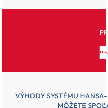
PR
PRIH
VÝHODY SYSTÉMU HANSA-F
MÔŽETE SPO