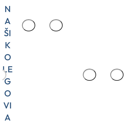
transakcie
N
aplikácie SAP
SAP.”
A
1
/
2
ŠI
Alexander Blum
K
Pracovník IT
O
služieb
LE
1
/
2
G
O
VI
A