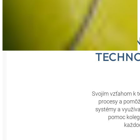
ZDOKON
TECHNO
Svojím vzťahom k t
procesy a pomôže
systémy a využívať
pomoc kolego
každod