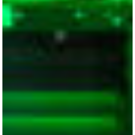
Vyhľadávač pobočiek
Afrika
Pohotovostná služba ke
+421 800 333 456
Severná Amerika
Po - Pi
Južná Amerika
Austria
Belgium
Bosnia and Herzegovina
Bulgaria