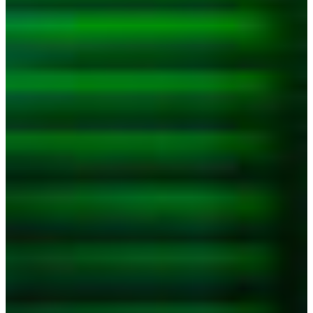
Croatia
Czechia
Estonia