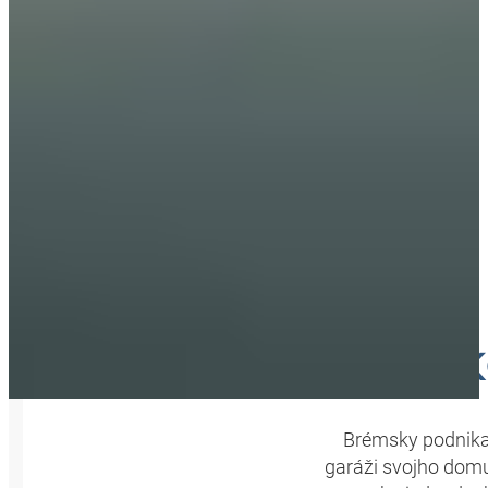
60 RO
Brémsky podnika
garáži svojho domu