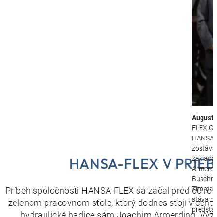
August 
FLEX Gm
HANSA-F
zostávaj
HANSA-FLEX V PRIE
zakladaj
Armerdi
Buschm
Thomas 
Príbeh spoločnosti HANSA-FLEX sa začal pred 60 rok
stáva p
zelenom pracovnom stole, ktorý dodnes stojí v cent
predsta
hydraulické hadice sám Joachim Armerding. Význa