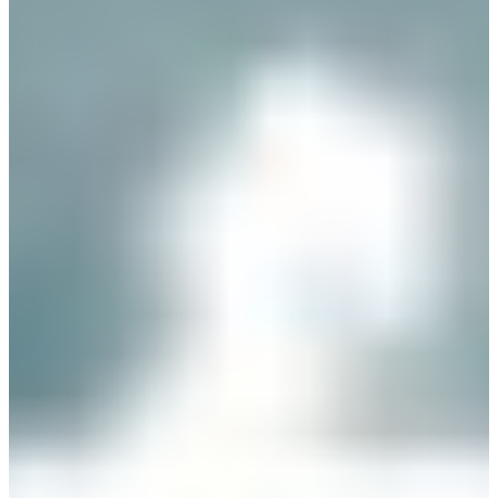
Vyhľadávač pobočiek
Afrika
Pohotovostná služba ke
+421 800 333 456
Severná Amerika
Po - Pi
Južná Amerika
Austria
Belgium
Bosnia and Herzegovina
Bulgaria