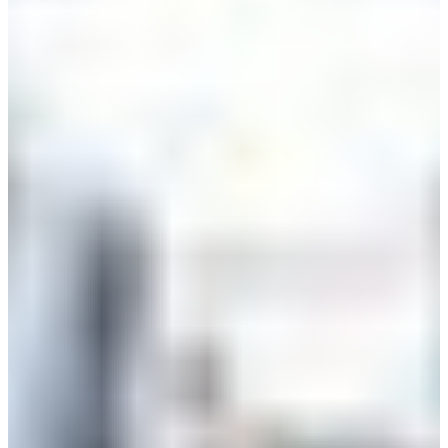
Croatia
Czechia
Estonia