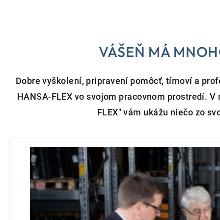
VÁŠEŇ MÁ MNO
Dobre vyškolení, pripravení pomôcť, tímoví a prof
HANSA-FLEX vo svojom pracovnom prostredí. V n
FLEX" vám ukážu niečo zo svo