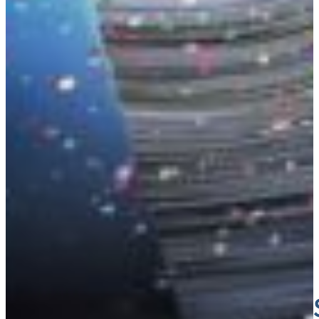
Croatia
Czechia
Estonia
ČASOPI