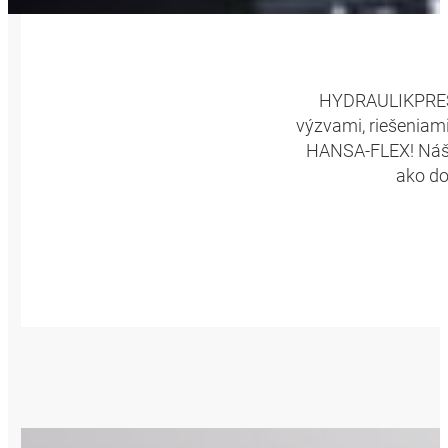
HYDRAULIKPRESS
výzvami, riešeniami
HANSA-FLEX! Náš č
ako do