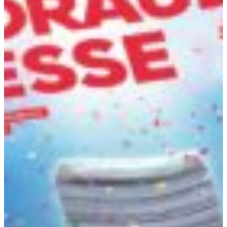
Vyhľadávač pobočiek
Afrika
Pohotovostná služba ke
+421 800 333 456
Severná Amerika
Po - Pi
Južná Amerika
Austria
Belgium
Bosnia and Herzegovina
Bulgaria