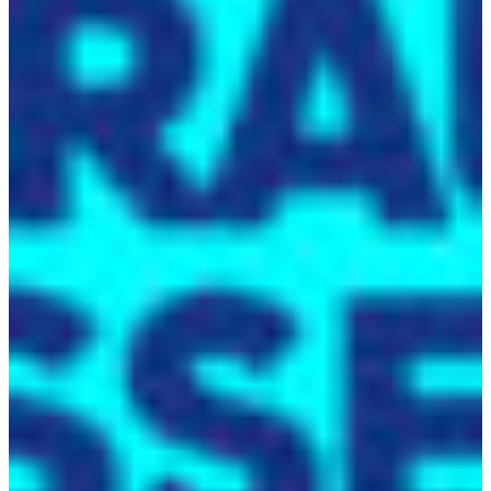
Vyhľadávač pobočiek
Afrika
Pohotovostná služba ke
+421 800 333 456
Severná Amerika
Po - Pi
Južná Amerika
Austria
Belgium
Bosnia and Herzegovina
Bulgaria