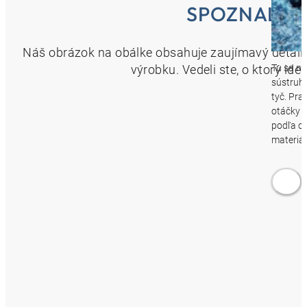
SPOZNALI 
Náš obrázok na obálke obsahuje zaujímavý detail
výrobku. Vedeli ste, o ktorý id
Tu sa n
sústruh
tyč. Pra
otáčky a
podľa o
materiál