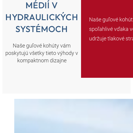
MÉDIÍ V
HYDRAULICKÝCH
Naše guľové kohút
SYSTÉMOCH
spoľahlivé vďaka v
udržuje tlakové st
Naše guľové kohúty vám
poskytujú všetky tieto výhody v
kompaktnom dizajne