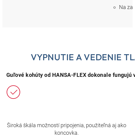
Na zas
VYPNUTIE A VEDENIE T
Guľové kohúty od HANSA-FLEX dokonale fungujú v
Široká škála možností pripojenia, použiteľná aj ako
koncovka.