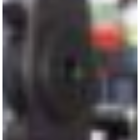
Vyhľadávač pobočiek
Afrika
Pohotovostná služba ke
+421 800 333 456
Severná Amerika
Po - Pi
Južná Amerika
Austria
Belgium
Bosnia and Herzegovina
Bulgaria