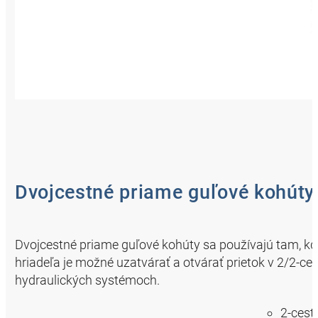
Dvojcestné priame guľové kohúty
Dvojcestné priame guľové kohúty sa používajú tam, kd
hriadeľa je možné uzatvárať a otvárať prietok v 2/2-c
hydraulických systémoch.
2-cest