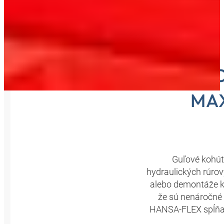
GUĽO
MAX
Guľové kohút
hydraulických rúrov
alebo demontáže k
že sú nenáročné 
HANSA-FLEX spĺňaj