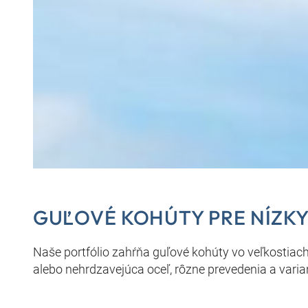
GUĽOVÉ KOHÚTY PRE NÍZKY
Naše portfólio zahŕňa guľové kohúty vo veľkostiac
alebo nehrdzavejúca oceľ, rôzne prevedenia a varia