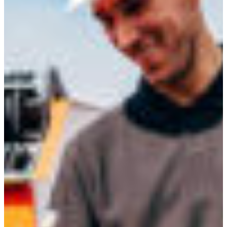
Branch finder
Africa
Immediate service
+421 800 333 456
North Ameri
Mon - Fri
South Ameri
Austria
Belgium
Bosnia and Herzegovin
Bulgaria