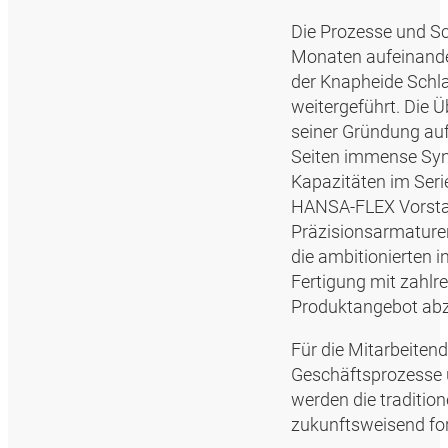
Die Prozesse und S
Monaten aufeinande
der Knapheide Schl
weitergeführt. Die 
seiner Gründung auf
Seiten immense Syne
Kapazitäten im Seri
HANSA‑FLEX Vorstan
Präzisionsarmaturen
die ambitionierten i
Fertigung mit zahlr
Produktangebot ab
Für die Mitarbeiten
Geschäftsprozesse 
werden die traditio
zukunftsweisend for