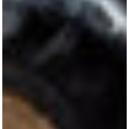
Croatia
Czechia
Estonia