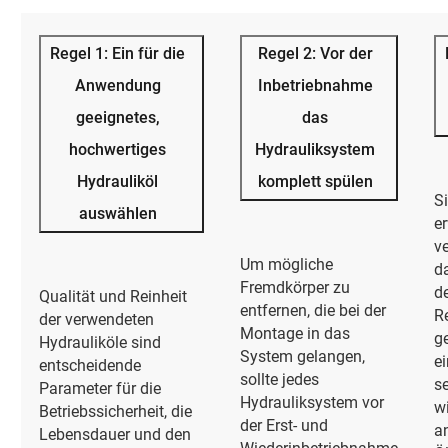
Regel 1: Ein für die
Regel 2: Vor der
Anwendung
Inbetriebnahme
geeignetes,
das
hochwertiges
Hydrauliksystem
Hydrauliköl
komplett spülen
S
auswählen
e
v
Um mögliche
d
Fremdkörper zu
d
Qualität und Reinheit
entfernen, die bei der
R
der verwendeten
Montage in das
g
Hydrauliköle sind
System gelangen,
ei
entscheidende
sollte jedes
se
Parameter für die
Hydrauliksystem vor
wi
Betriebssicherheit, die
der Erst- und
an
Lebensdauer und den