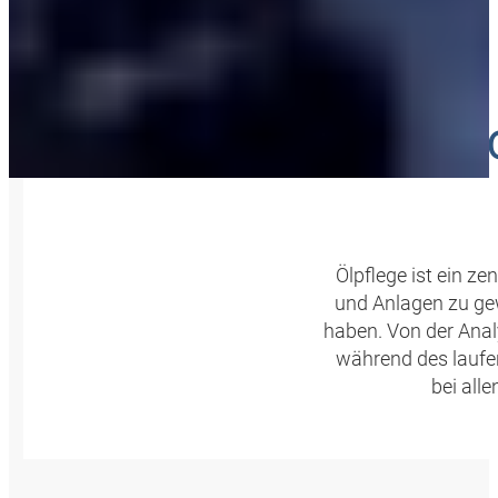
36
Ölpflege ist ein z
und Anlagen zu ge
haben. Von der Anal
während des laufe
bei all