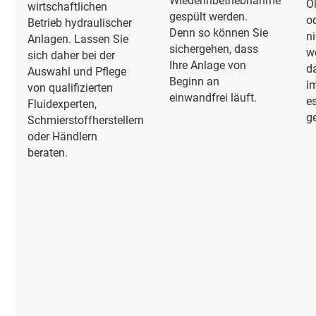
Wiederinbetriebnahme
Ö
wirtschaftlichen
gespült werden.
o
Betrieb hydraulischer
Denn so können Sie
ni
Anlagen. Lassen Sie
sichergehen, dass
w
sich daher bei der
Ihre Anlage von
d
Auswahl und Pflege
Beginn an
im
von qualifizierten
einwandfrei läuft.
es
Fluidexperten,
ge
Schmierstoffherstellern
oder Händlern
beraten.