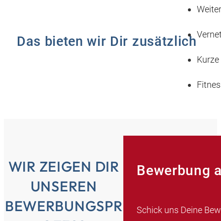
Weite
Vernet
Das bieten wir Dir zusätzlich
Kurze 
Fitne
WIR ZEIGEN DIR
Bewerbung a
UNSEREN
BEWERBUNGSPR
Schick uns Deine Bew