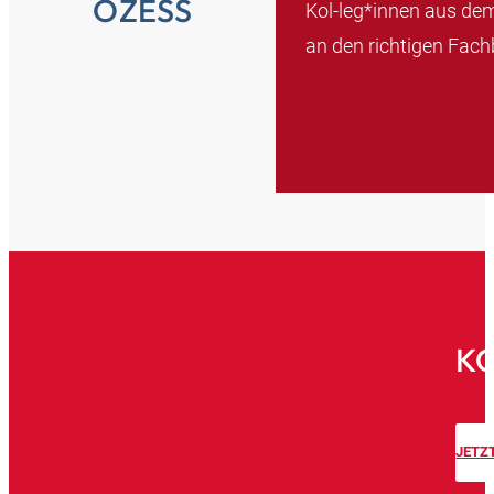
OZESS
Kol-leg*innen aus dem
an den richtigen Fach
K
JETZ