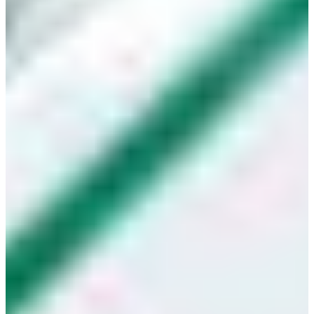
Croatia
Czechia
Estonia