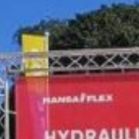
America
Luxembourg
France
Netherlands
Germany
Poland
Hungary
govina
Portugal
Ireland
Romania
Italy
Serbia
Latvia
Slovakia
Lithuania