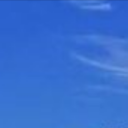
Oder vielleicht
glish
 Services und Produkten? Oder
Nehmen Sie
Kontakt o
Pacific
Hilfe und U
Finden Sie
America
7:00 – 16:30