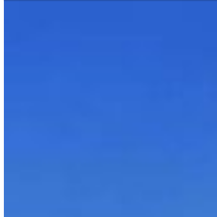
Hilfe und Kontakt
Niederlassungssuche
Ihr direkter Draht zu uns
Deutsch
En
Europe
Haben Sie Fragen zu unseren
benötigen Sie Hilfe?
Asia & 
Telefon
+421 43 43 88 188
Africa
Sofortservice
+421 800 333 456
North 
Mo - Fr