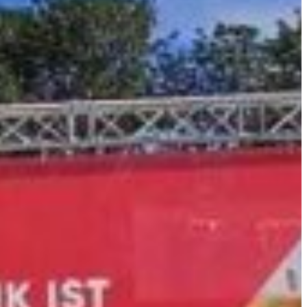
Slovenia
Spain
Swiss
Ukraine
United Kingdom