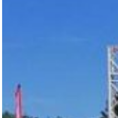
South 
Austria
Belgium
Bosnia and Herze
Bulgaria
Croatia
Czechia
Estonia