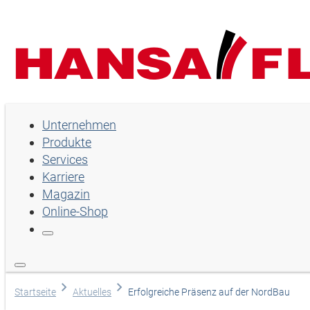
Unternehmen
Unternehmen
Produkte
Produkte
Services
Services
Karriere
Magazin
Karriere
Online-Shop
Magazin
Online-Shop
Land
Startseite
Aktuelles
Erfolgreiche Präsenz auf der NordBau
English