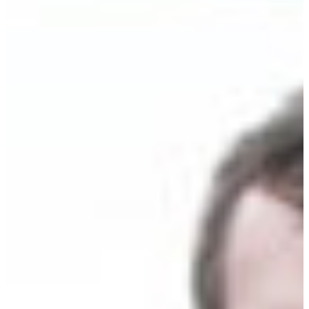
Croatia
Czechia
Estonia