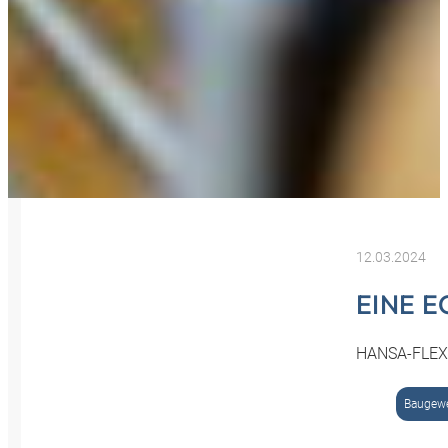
12.03.2024
EINE 
HANSA-FLEX i
Baugew