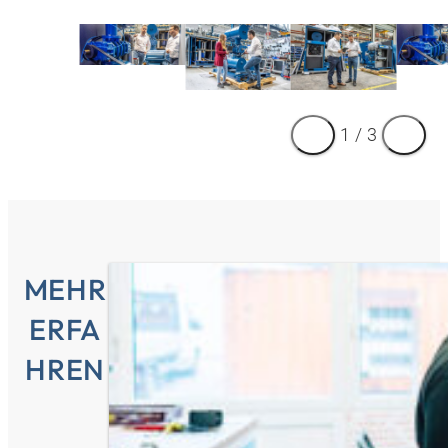
1
/
3
MEHR
ERFA
HREN