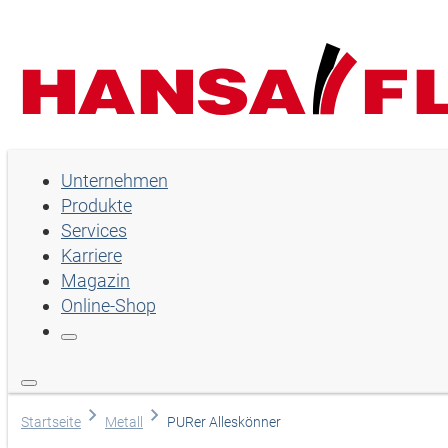
Unternehmen
Unternehmen
Produkte
Produkte
Services
Services
Karriere
Magazin
Karriere
Online-Shop
Magazin
Online-Shop
Land
Startseite
Metall
PURer Alleskönner
English