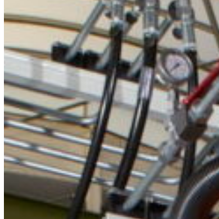
South 
Austria
Belgium
Bosnia and Herze
Bulgaria
Croatia
Czechia
Estonia