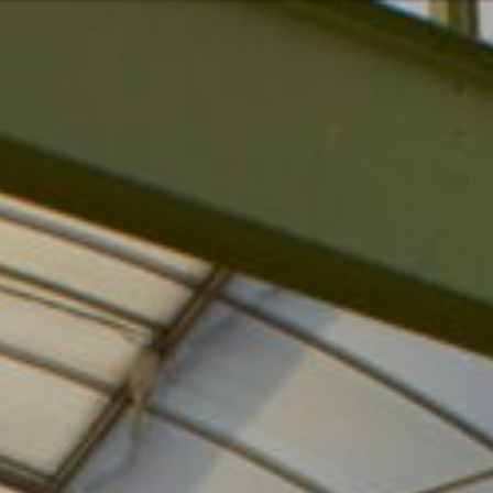
Oder vielleicht
glish
 Services und Produkten? Oder
Nehmen Sie
Kontakt o
Pacific
Hilfe und U
Finden Sie
America
7:00 – 16:30