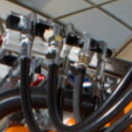
America
Luxembourg
France
Netherlands
Germany
Poland
Hungary
govina
Portugal
Ireland
Romania
Italy
Serbia
Latvia
Slovakia
Lithuania