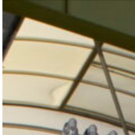
Hilfe und Kontakt
Niederlassungssuche
Ihr direkter Draht zu uns
Deutsch
En
Europe
Haben Sie Fragen zu unseren
benötigen Sie Hilfe?
Asia & 
Telefon
+421 43 43 88 188
Africa
Sofortservice
+421 800 333 456
North 
Mo - Fr