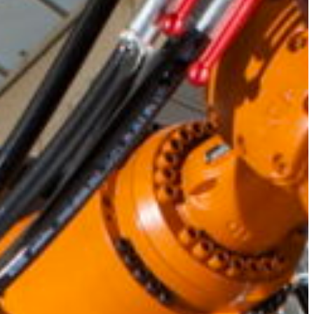
Slovenia
Spain
Swiss
Ukraine
United Kingdom